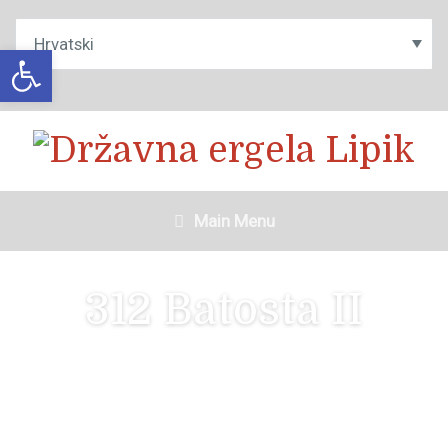
Open toolbar
Main Menu
312 Batosta II