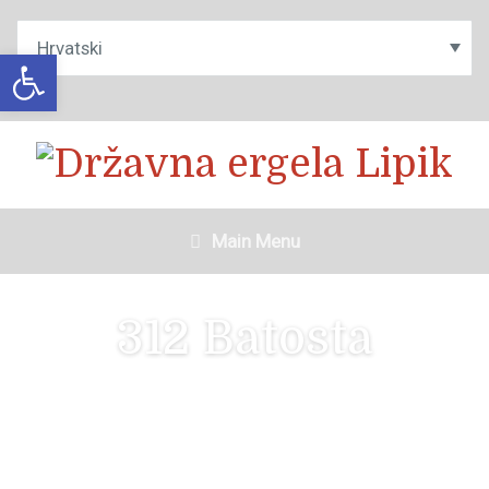
Open toolbar
Main Menu
312 Batosta