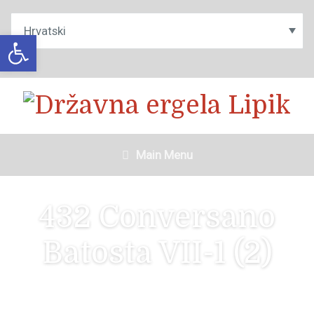
Open toolbar
Main Menu
432 Conversano
Batosta VII-1 (2)