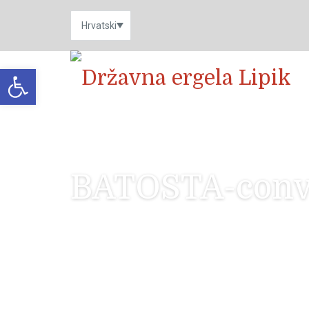
Open toolbar
BATOSTA-conv
BATOSTA-converted