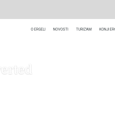
O ERGELI
NOVOSTI
TURIZAM
KONJI ER
erted