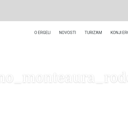
O ERGELI
NOVOSTI
TURIZAM
KONJI ER
ano_monteaura_rod