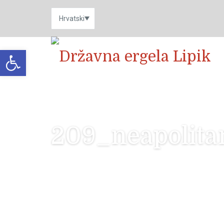
Open toolbar
209_neapolit