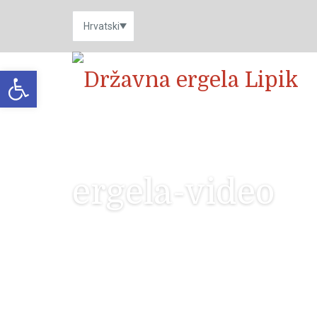
Open toolbar
ergela-video