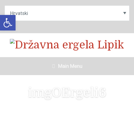
Open toolbar
Main Menu
imgOErgeli6