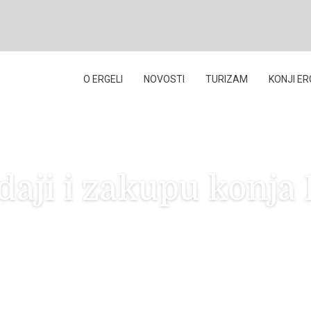
O ERGELI
NOVOSTI
TURIZAM
KONJI ER
odaji i zakupu konj