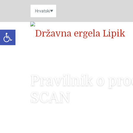
Open toolbar
Pravilnik o pr
SCAN