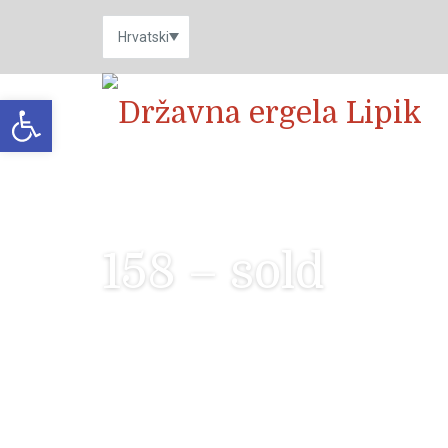
Open toolbar
158 – sold