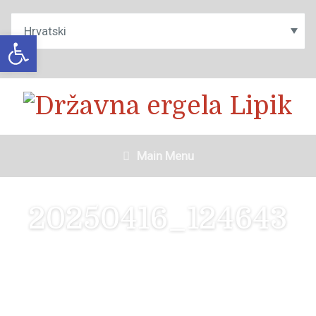
Open toolbar
Main Menu
20250416_124643