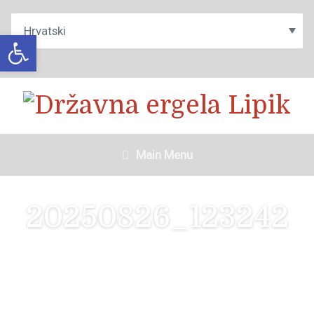
Open toolbar
Main Menu
20250826_123242