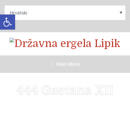
Open toolbar
Main Menu
444 Gaetana XII