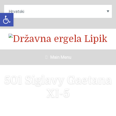
Open toolbar
Main Menu
501 Siglavy Gaetana
XI-5