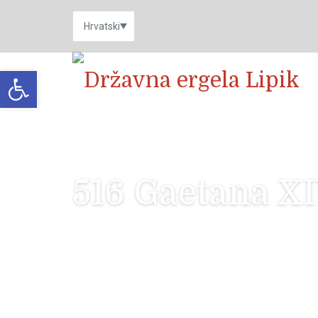
Open toolbar
516 Gaetana X