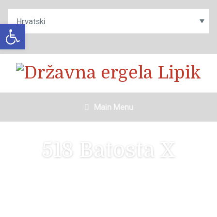
Open toolbar
Main Menu
518 Batosta X