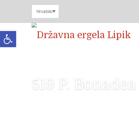
Open toolbar
519 P. Bonadea 