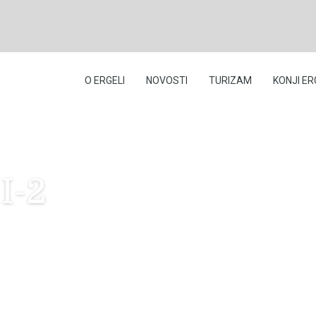
O ERGELI
NOVOSTI
TURIZAM
KONJI ER
I-2