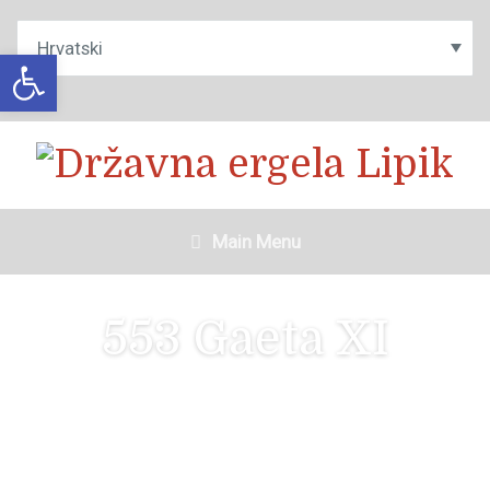
Open toolbar
Main Menu
553 Gaeta XI