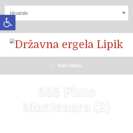
Open toolbar
Main Menu
565 Pluto
Monteaura (2)