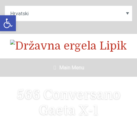
Open toolbar
Main Menu
566 Conversano
Gaeta X-1