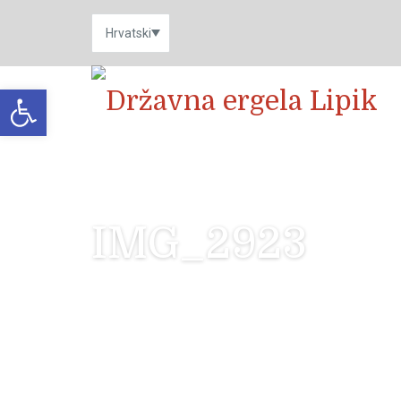
Open toolbar
IMG_2923