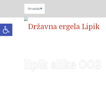
Open toolbar
lipik slike 002