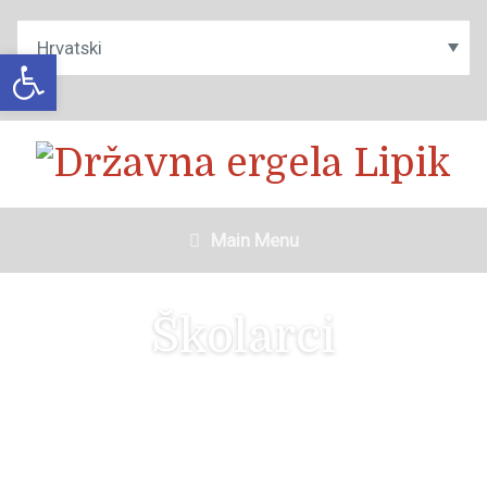
Open toolbar
Main Menu
Školarci
Životinje i priroda, kao i njihova simbioza predstavljaju domenu interesa
djece već od najmlađe dobi. Djeca uče i izgrađuju svoje stavove prema
svijetu koji ih okružuje isključivo osobnim iskustvima. Upoznavanje konja