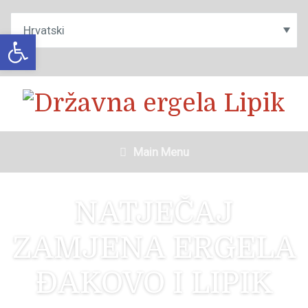
Open toolbar
Main Menu
NATJEČAJ
ZAMJENA ERGELA
ĐAKOVO I LIPIK