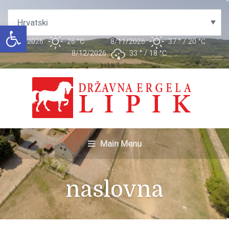
Open toolbar
8/10/2026
26 °
C
8/11/2026
37 °
20 °
C
8/12/2026
33 °
18 °
C
Main Menu
naslovna