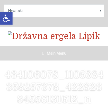
Open toolbar
Main Menu
464106078_1105384
358257378_422826
84556131612_n